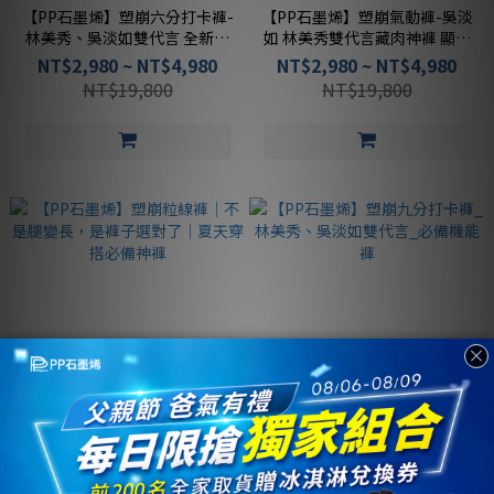
【PP石墨烯】塑崩六分打卡褲-
【PP石墨烯】塑崩氣動褲-吳淡
林美秀、吳淡如雙代言 全新推
如 林美秀雙代言藏肉神褲 顯瘦
出燃卡又減肉
又減肉
NT$2,980 ~ NT$4,980
NT$2,980 ~ NT$4,980
NT$19,800
NT$19,800
【PP石墨烯】塑崩粒線褲｜不
【PP石墨烯】塑崩九分打卡褲_
是腿變長，是褲子選對了｜夏
林美秀、吳淡如雙代言_必備機