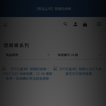
5
6
6
6
4
5
5
9
5
9
【新品上市】粒線修復內衣
【新品上市】塑崩粒線褲
3
4
4
9
8
4
8
2
3
3
8
7
3
7
9
1
2
2
7
6
2
6
8
爸氣有禮 每日限搶
0
1
:
1
6
:
5
1
:
5
7
父愛如山
日
時
分
秒
0
0
5
4
0
4
6
4
3
3
5
3
2
2
4
【新品上市】粒線修復內衣
塑崩褲系列
2
1
1
3
1
0
0
2
商品排序
每頁顯示 24 個
0
1
0