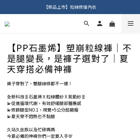
【新品上市】粒線修復內衣
【新品上市】粒線修復內衣
【新品上市】塑崩粒線褲
【新品上市】粒線修復內衣
【PP石墨烯】塑崩粒線褲｜不
是腿變長，是褲子選對了｜夏
天穿搭必備神褲
褲子穿對了，雙腿線條都不一樣！
全新科技🧬石墨烯 X 粒線體紗 X 氣動紗🧬
💫促進循環代謝，有效舒緩腿部腫脹感
💫修飾腿型NO.1，視覺+5公分超顯瘦
💫夏天穿不悶熱也不黏腿
久站久坐族以及忙碌媽媽
今夏必備的神褲你們一定要入手💯