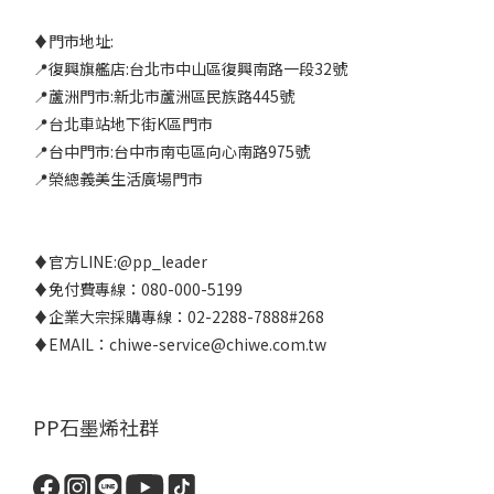
♦門市地址:
📍復興旗艦店:台北市中山區復興南路一段32號
📍蘆洲門市:新北市蘆洲區民族路445號
📍台北車站地下街K區門市
📍台中門市:台中市南屯區向心南路975號
📍榮總義美生活廣場門市
♦官方LINE:
@pp_leader
♦免付費專線：080-000-5199
♦企業大宗採購專線：02-2288-7888#268
♦EMAIL：chiwe-service@chiwe.com.tw
PP石墨烯社群