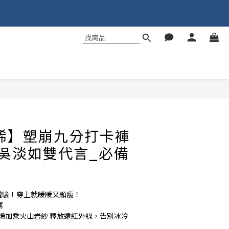
立即購買
烯】塑崩九分打卡褲
吳淡如雙代言_必備
身體驗！穿上就暖暖又顯瘦！ 
薦
墨烯加乘火山岩紗 釋放遠紅外線，告別冰冷