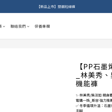
3
5
3
5
5
4
8
【新品上市】粒線修復內衣
【新品上市】塑崩粒線褲
2
4
2
4
4
3
7
1
3
1
3
3
2
6
0
2
:
0
2
:
2
1
:
5
9
爸氣有禮 每日限搶
父愛如山
日
時
分
秒
1
1
1
0
4
8
類
聯絡我們
保養專欄
0
0
0
3
7
【新品上市】粒線修復內衣
2
6
1
5
0
4
3
2
1
【PP石墨
0
_林美秀、
機能褲
✨ 林美秀/吳淡如 親
電購一姊_斯容 強力推
✅ 冬季循環升溫：石
手腳 