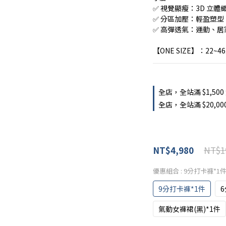
✅ 視覺顯瘦：3D 立
✅ 分區加壓：輕盈塑型
✅ 高彈透氣：運動、居
【ONE SIZE】：22~4
全店，全站滿 $1,500
全店，全站滿 $20,0
NT$1
NT$4,980
優惠組合
: 9分打卡褲*1
9分打卡褲*1件
6
氣動女褲裙(黑)*1件