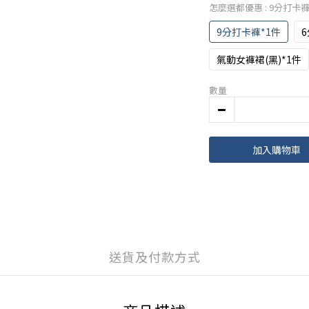
怎麼選都優惠
: 9分打卡褲
9分打卡褲*1件
6
氣動女褲裙(黑)*1件
數量
加入購物車
送貨及付款方式