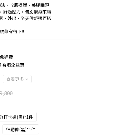
體織法，收腹提臀，美腿瞬現
，舒適壓力，告別緊繃束縛 
家、外出，全天候舒適百搭 
6腰都穿得下!!
 免運費
00 香港免運費
查看更多
9,800
件
分打卡褲(黑)*1件
律動褲(黑)*1件