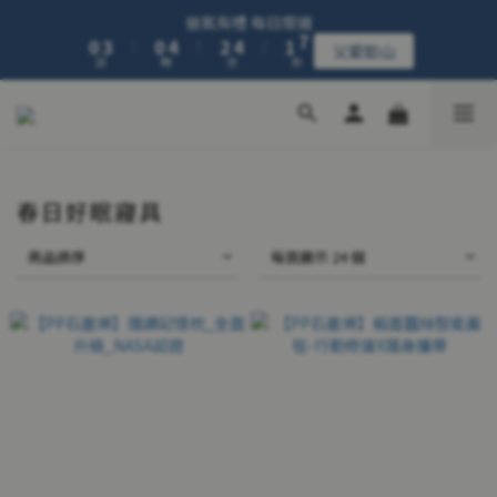
1
4
1
5
3
5
2
7
爸氣有禮 每日限搶
【新品上市】粒線修復內衣
0
3
:
0
4
:
2
4
:
1
6
父愛如山
日
時
分
秒
2
3
1
3
0
5
1
2
0
2
4
0
1
1
3
【新品上市】粒線修復內衣
0
0
2
1
0
春日好眠寢具
商品排序
每頁顯示 24 個