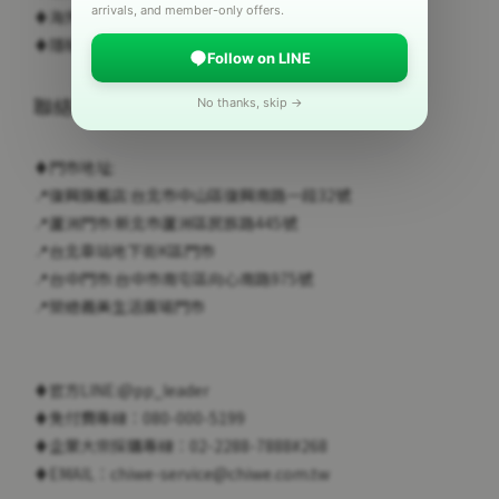
arrivals, and member-only offers.
♦
海外購物說明
♦
隱私權政策
Follow on LINE
聯絡我們
No thanks, skip →
♦門市地址:
📍復興旗艦店:台北市中山區復興南路一段32號
📍蘆洲門市:新北市蘆洲區民族路445號
📍台北車站地下街K區門市
📍台中門市:台中市南屯區向心南路975號
📍榮總義美生活廣場門市
♦官方LINE:
@pp_leader
♦免付費專線：080-000-5199
♦企業大宗採購專線：02-2288-7888#268
♦EMAIL：chiwe-service@chiwe.com.tw